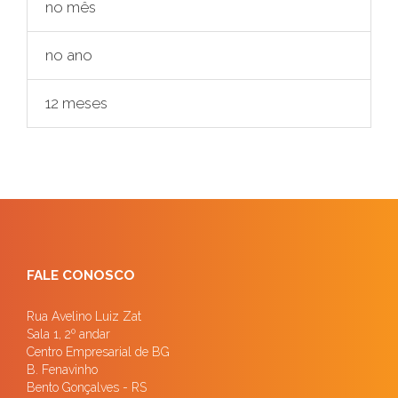
no mês
no ano
12 meses
FALE CONOSCO
Rua Avelino Luiz Zat
Sala 1, 2º andar
Centro Empresarial de BG
B. Fenavinho
Bento Gonçalves - RS