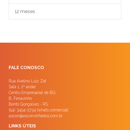
12 meses
FALE CONOSCO
Rua Avelino Luiz Zat
Sala 1, 2º andar
Centro Empresarial de BG
B. Fenavinho
Bento Gonçalves - RS
(54) 3454-5734 [whats comercial]
ascon@asconvinhedos.com.br
LINKS ÚTEIS