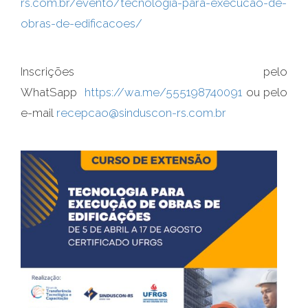
rs.com.br/evento/tecnologia-para-execucao-de-
obras-de-edificacoes/
Inscrições pelo
WhatSapp
https://wa.me/555198740091
ou pelo
e-mail
recepcao@sinduscon-rs.com.br