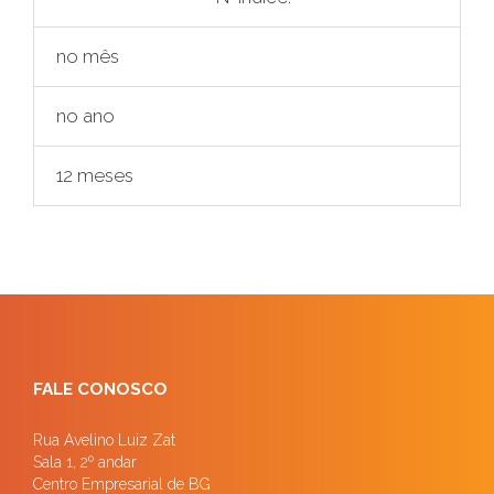
no mês
no ano
12 meses
FALE CONOSCO
Rua Avelino Luiz Zat
Sala 1, 2º andar
Centro Empresarial de BG