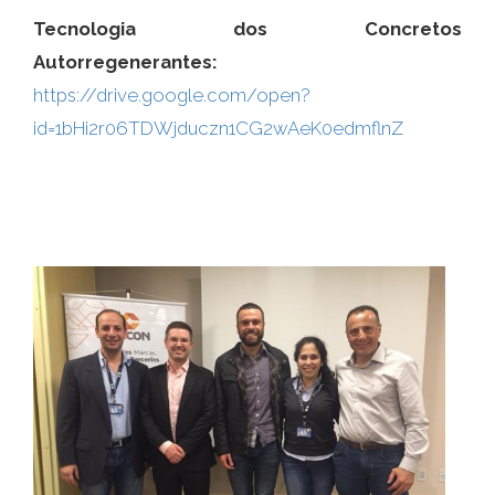
Tecnologia dos Concretos
Autorregenerantes:
https://drive.google.com/open?
id=1bHi2r06TDWjduczn1CG2wAeK0edmflnZ