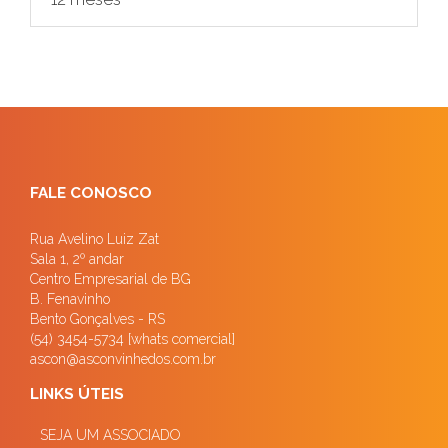
FALE CONOSCO
Rua Avelino Luiz Zat
Sala 1, 2º andar
Centro Empresarial de BG
B. Fenavinho
Bento Gonçalves - RS
(54) 3454-5734 [whats comercial]
ascon@asconvinhedos.com.br
LINKS ÚTEIS
SEJA UM ASSOCIADO