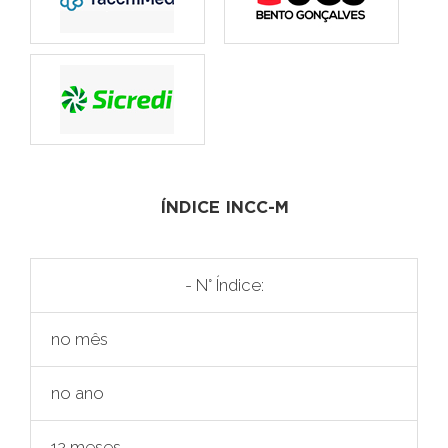
ÍNDICE INCC-M
- N° Índice:
no mês
no ano
12 meses