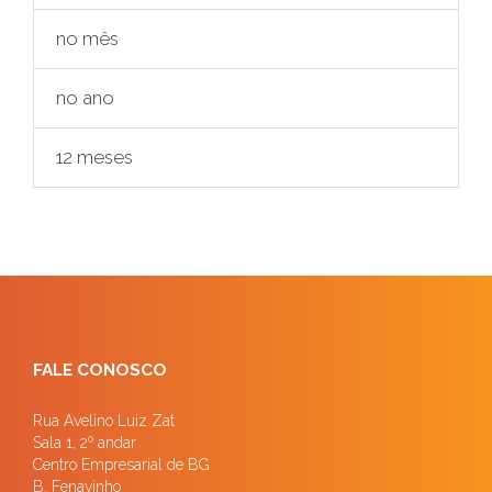
no mês
no ano
12 meses
FALE CONOSCO
Rua Avelino Luiz Zat
Sala 1, 2º andar
Centro Empresarial de BG
B. Fenavinho