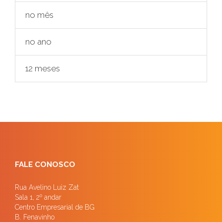
no mês
no ano
12 meses
FALE CONOSCO
Rua Avelino Luiz Zat
Sala 1, 2º andar
Centro Empresarial de BG
B. Fenavinho