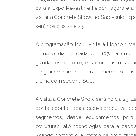
para a Expo Revestir e Feicon, agora é a 
visitar a Concrete Show, no São Paulo Expo
será nos dias 22 e 23.
A programação inclui visita à Liebherr M
primeiro dia. Fundada em 1974, a empre
guindastes de torre, estacionárias, mistu
de grande diâmetro para o mercado brasil
alemã com sede na Suíça.
A visita à Concrete Show será no dia 23. E
ponta a ponta, toda a cadeia produtiva do 
segmentos, desde equipamentos para 
estruturais, até tecnologias para a cad
visando sempre o aumento da produtivid