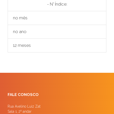
- N° Índice:
no mês
no ano
12 meses
FALE CONOSCO
Rua Avelino Luiz Zat
Sala 1, 2º andar