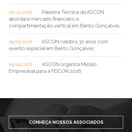
Palestra Técnica da ASCON
28/04/2026
abordará mercado financeiro e
compartimentação vertical em Bento Gonçalves
ASCON celebra 30 anos com
09/05/2026
evento especial em Bento Gonçalves
ASCON organiza Missão
09/04/2026
Empresarial para a FEICON 2026
CONHEÇA NOSSOS ASSOCIADOS